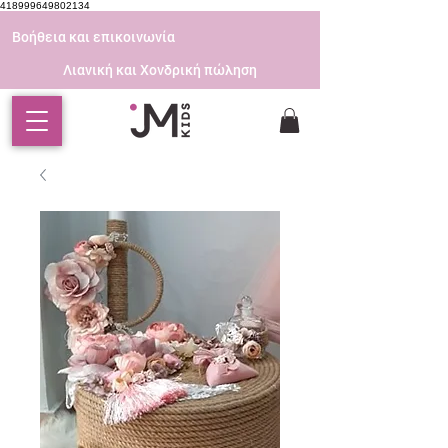
418999649802134
Βοήθεια και επικοινωνία
Λιανική και Χονδρική πώληση