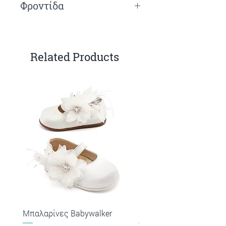
Φροντίδα
Πλύσιμο στο χέρι.
Related Products
Μπαλαρίνες Babywalker
Πέδιλα Babywalker