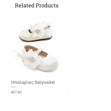
Related Products
Μπαλαρίνες Babywalker
Πέδιλα Babywalker
Price
Price
€57.90
€53.90