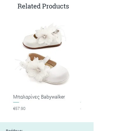
Related Products
Μπαλαρίνες Babywalker
Πέδιλα Babywalker
Price
Price
€57.90
€53.90
Βοήθεια: