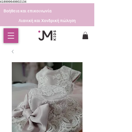
418999649802134
Βοήθεια και επικοινωνία
Λιανική και Χονδρική πώληση