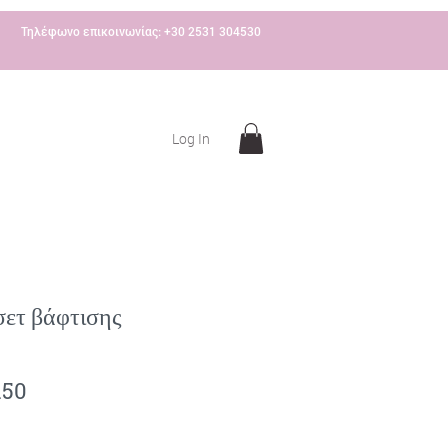
Τηλέφωνο επικοινωνίας: +30 2531 304530
Log In
σετ βάφτισης
lar
Sale
.50
e
Price