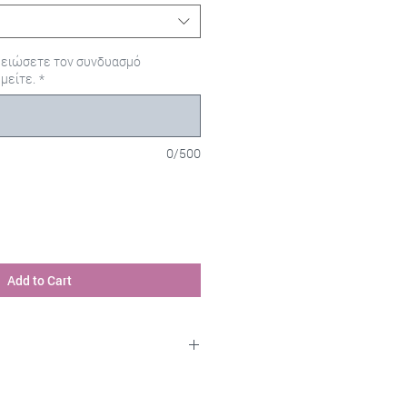
μειώσετε τον συνδυασμό
μείτε.
*
0/500
Add to Cart