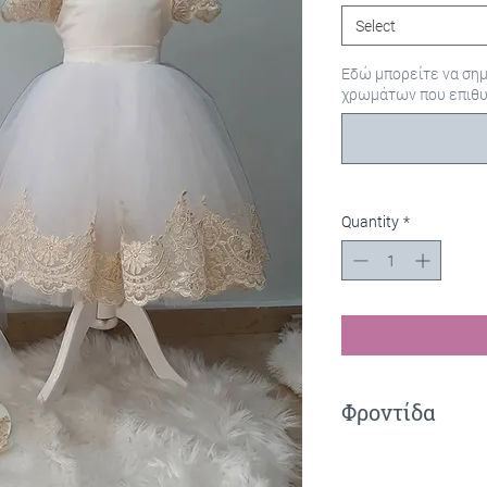
Select
Εδώ μπορείτε να ση
χρωμάτων που επιθυ
Quantity
*
Φροντίδα
Πλύσιμο στο χέρι.