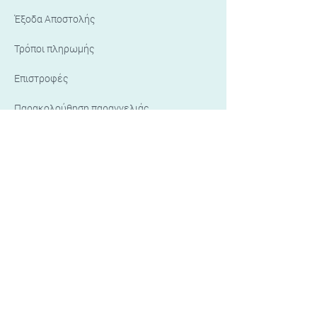
Έξοδα Αποστολής
Τρόποι πληρωμής
Επιστροφές
Παρακολούθηση παραγγελιάς
Μέθοδοι αποστολής:
Τρόποι πληρωμής: