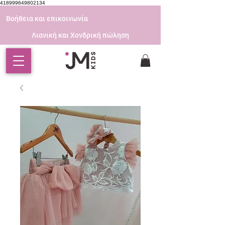
418999649802134
Βοήθεια και επικοινωνία
Λιανική και Χονδρική πώληση