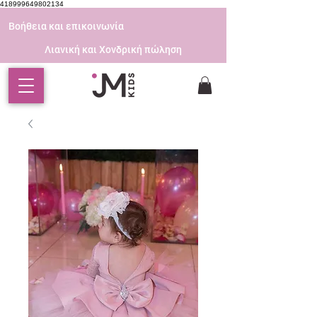
418999649802134
Βοήθεια και επικοινωνία
Λιανική και Χονδρική πώληση