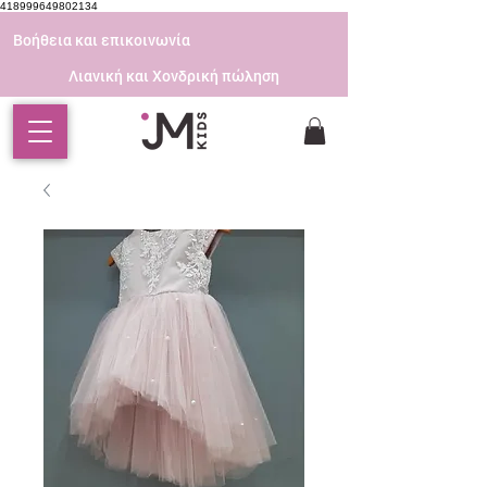
418999649802134
Βοήθεια και επικοινωνία
Λιανική και Χονδρική πώληση