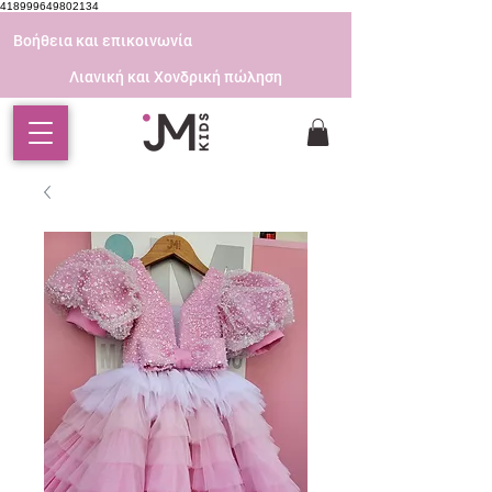
418999649802134
Βοήθεια και επικοινωνία
Λιανική και Χονδρική πώληση