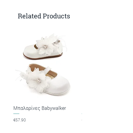
Related Products
Μπαλαρίνες Babywalker
Πέδιλα Babywalker
Price
Price
€57.90
€53.90