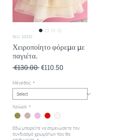
SKU: 33332
Χειροποίητο φόρεμα με
παγιέτα.
Regular
Sale
 €130.00 
€110.50
Price
Price
Μέγεθος
*
Χρώμα
*
Εδώ μπορείτε να σημειώσετε τον
συνδιασμό χρωμάτων που θα
επιθυμείτε.
*