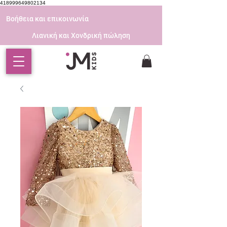
418999649802134
Βοήθεια και επικοινωνία
Λιανική και Χονδρική πώληση