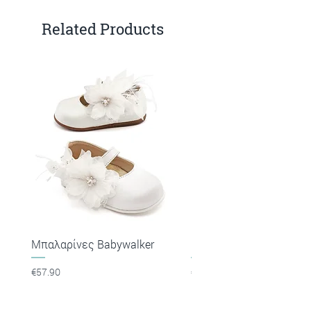
Related Products
Μπαλαρίνες Babywalker
Πέδιλα Babywalker
Price
Price
€57.90
€53.90