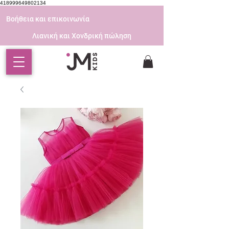
418999649802134
Βοήθεια και επικοινωνία
Λιανική και Χονδρική πώληση