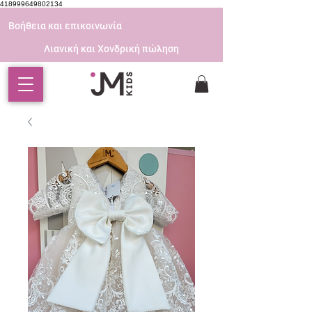
418999649802134
Βοήθεια και επικοινωνία
Λιανική και Χονδρική πώληση