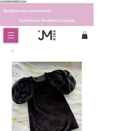
418999649802134
Βοήθεια και επικοινωνία
Λιανική και Χονδρική πώληση