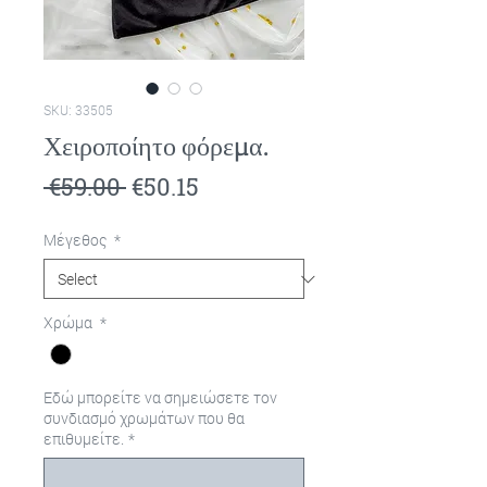
SKU: 33505
Χειροποίητο φόρεμα.
Regular
Sale
 €59.00 
€50.15
Price
Price
Μέγεθος
*
Χρώμα
*
Εδώ μπορείτε να σημειώσετε τον
συνδιασμό χρωμάτων που θα
επιθυμείτε.
*