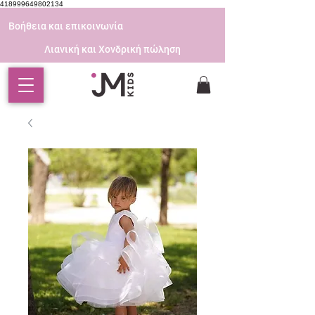
418999649802134
Βοήθεια και επικοινωνία
Λιανική και Χονδρική πώληση