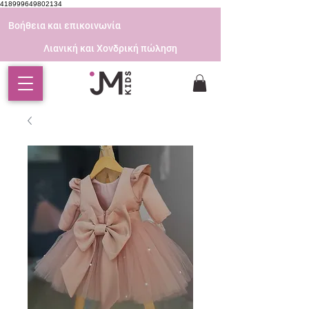
418999649802134
Βοήθεια και επικοινωνία
Λιανική και Χονδρική πώληση