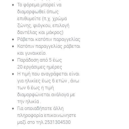
Το φόρεμα μπορεί να
διαμορφωθεί όπως
επιθυμείτε (π.χ. χρώμα
ζώνης, φιόγκου, επιλογή
δαντέλας και μάκρος)
Ράβεται κατόπιν παραγγελίας
Κατόπιν παραγγελίας ράβεται
και γυναικείο.
Παράδοση από 5 έως
20 εργάσιμες ημέρες
Η τιμή που αναγράφεται είναι
για ηλικίες έως 6 ετών , άνω
των 6 έως η τιμή
διαμορφώνεται ανάλογα με
την ηλικία .
Για οποιαδήποτε άλλη
πληροφορία επικοινωνηστε
μαζί στο τηλ.2531304530