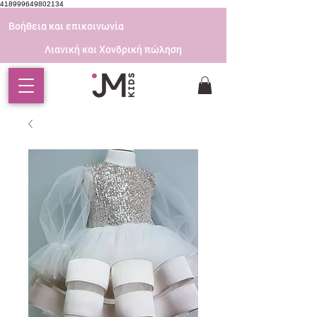
418999649802134
Βοήθεια και επικοινωνία
Λιανική και Χονδρική πώληση