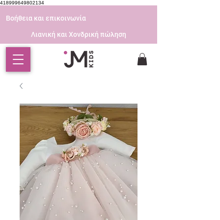
418999649802134
Βοήθεια και επικοινωνία
Λιανική και Χονδρική πώληση