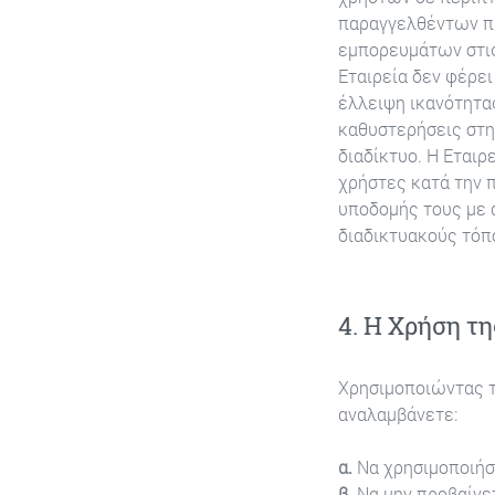
παραγγελθέντων πρ
εμπορευμάτων στις
Εταιρεία δεν φέρει
έλλειψη ικανότητα
καθυστερήσεις στη
διαδίκτυο. Η Εταιρ
χρήστες κατά την π
υποδομής τους με α
διαδικτυακούς τόπ
4. Η Χρήση τη
Χρησιμοποιώντας τ
αναλαμβάνετε:
α.
Να χρησιμοποιήσε
β.
Να μην προβαίνετ