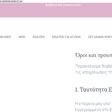
418999649802134
Βοήθεια και επικοινωνία
JM KIDS
NEW
ΕΝΔΥΣΗ
ΕΝΔΥΣΗ ΓΙΑ ΑΓΟΡΙΑ
ΣΕΤ ΜΑΜΑ ΚΟΡ
Όροι και πρου
Παρακαλούμε διαβά
τις υποχρεώσεις τη
1. Ταυτότητα 
Η εταιρεία μας υπό τ
εγγεγραμμένη στο Ε