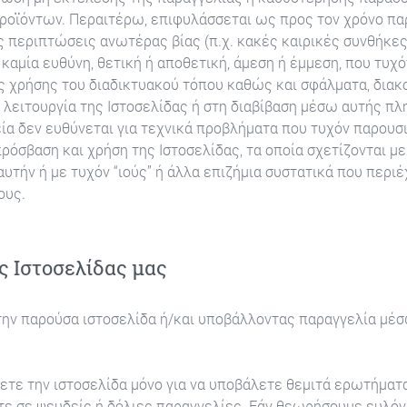
οϊόντων. Περαιτέρω, επιφυλάσσεται ως προς τον χρόνο π
 περιπτώσεις ανωτέρας βίας (π.χ. κακές καιρικές συνθήκες,
 καμία ευθύνη, θετική ή αποθετική, άμεση ή έμμεση, που τυχ
ς χρήσης του διαδικτυακού τόπου καθώς και σφάλματα, διακ
 λειτουργία της Ιστοσελίδας ή στη διαβίβαση μέσω αυτής π
εία δεν ευθύνεται για τεχνικά προβλήματα που τυχόν παρουσ
ρόσβαση και χρήση της Ιστοσελίδας, τα οποία σχετίζονται μ
υτήν ή με τυχόν “ιούς” ή άλλα επιζήμια συστατικά που περιέ
ους.
ς Ιστοσελίδας μας
ην παρούσα ιστοσελίδα ή/και υποβάλλοντας παραγγελία μέσ
τε την ιστοσελίδα μόνο για να υποβάλετε θεμιτά ερωτήματα
ε σε ψευδείς ή δόλιες παραγγελίες. Εάν θεωρήσουμε ευλόγ