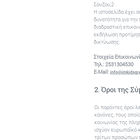
Σουζου,2 .
Η ιστοσελίδα έχει 
δυνατότητα για την
διαδραστική επικοι
εκδήλωση προτίμησή
δικτύωσης.
Στοιχεία Επικοινωνί
Τηλ.: 2531304530
Ε-Mail:
info@jmkidsgr
2. Όροι της Σ
Οι παρόντες όροι λ
κανόνες, τους οποί
κοινωνίας της πληρ
ισχύον ευρωπαϊκό κ
τρίτων προσώπων π