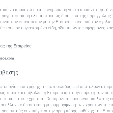
σκοπό να παράσχει άμεση ενημέρωση για τα προϊόντα της, δίν
 πραγματοποίηση εξ αποστάσεως διαδικτυακής παραγγελίας 
νωνία των επισκεπτών με την Εταιρεία, μέσα από τον σχολιασ
ς τους σε συγκεκριμένα είδη, αξιοποιώντας εφαρμογές κο
ας της Εταιρείας:
eece.com
ύμβασης
ειτουργίας και χρήσης της ιστοσελίδας sait αποτελούν εται
ους τηρεί και επιβάλλει η Εταιρεία κατά την παροχή των π
οφορίας στους χρήστες. Οι παρόντες όροι είναι απολύτως σ
αι ελληνικό δίκαιο και η μη συμμόρφωση των χρηστών της ι
ρος αυτούς συνεπάγεται την άρση πάσης ευθύνης της Εταιρ