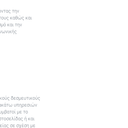
οντας την
τους καθώς και
μό και την
ινωνικής
ρικούς δεσμευτικούς
αρακάτω υπηρεσιών
υμβατοί με το
στοσελίδας ή και
είας σε σχέση με