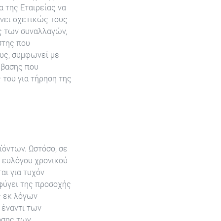
 της Εταιρείας να
ώνει σχετικώς τους
ς των συναλλαγών,
στης που
ους, συμφωνεί με
μβασης που
 του για τήρηση της
ϊόντων. Ωστόσο, σε
 ευλόγου χρονικού
αι για τυχόν
φύγει της προσοχής
ς εκ λόγων
 έναντι των
οσης των