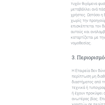
τυχόν θιγόμενα φυσ
μεταβάλλει ανά πάσ
χρήστες. Ωστόσο η 
χωρίς την προηγού
επισκέπτεται τον δ
αυτούς και αναλαμβ
καταρτίζεται με τη
νομοθεσίας.
3. Περιορισμ
Η Εταιρεία δεν δύ
περίπτωση μη διαθ
διαστήματος από τ
τεχνικά ή τυπογρα
ή έχουν προκύψει 
ανωτέρας βίας. Επι
χρηστών σε περίπ