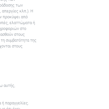
αράδοσης των
 απεργίες κλπ.). Η
όν προκύψει από
οπές, ελαττώματα ή
ληροφοριών στο
ιασθούν στους
ε τη συμβατότητα της
χονται στους
ω αυτής,
 ή παραγγελίες.
ως ότι έχει