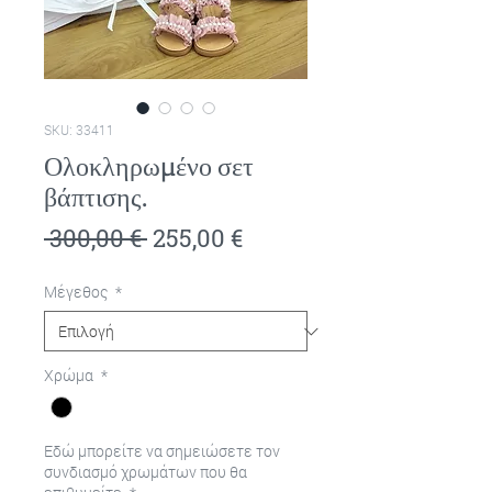
SKU: 33411
Ολοκληρωμένο σετ
βάπτισης.
Κανονική
Τιμή
 300,00 € 
255,00 €
τιμή
Έκπτωσης
Μέγεθος
*
Χρώμα
*
Εδώ μπορείτε να σημειώσετε τον
συνδιασμό χρωμάτων που θα