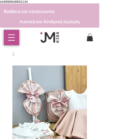
418999649802134
Βοήθεια και επικοινωνία
Λιανική και Χονδρική πώληση