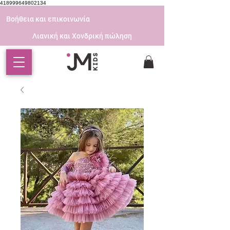
418999649802134
Βοήθεια και επικοινωνία
Λιανική και Χονδρική πώληση