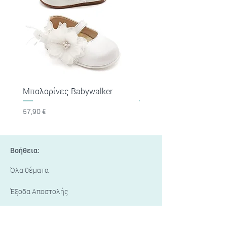
Μπαλαρίνες Babywalker
Πέδιλα Babywalker
Τιμή
Τιμή
57,90 €
53,90 €
Βοήθεια:
Όλα θέματα
Έξοδα Αποστολής
Τρόποι πληρωμής