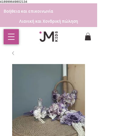
418999649802134
Βοήθεια και επικοινωνία
Λιανική και Χονδρική πώληση