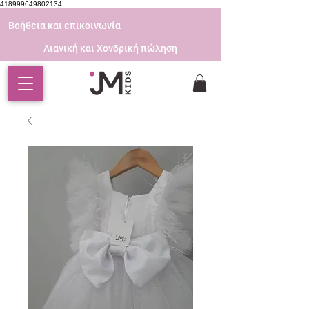
418999649802134
Βοήθεια και επικοινωνία
Λιανική και Χονδρική πώληση