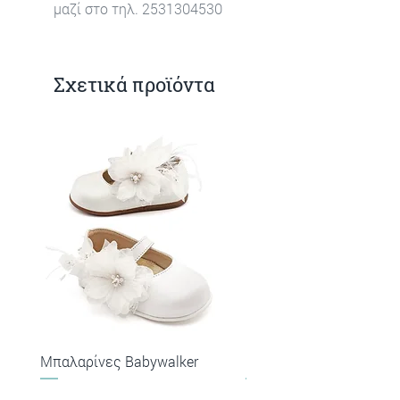
μαζί στο τηλ. 2531304530
Σχετικά προϊόντα
Μπαλαρίνες Babywalker
Πέδιλα Babywalker
Τιμή
Τιμή
57,90 €
53,90 €