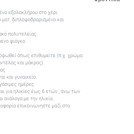
Πλένετε στο χέρι!
ένο εξολοκλήρου στο χέρι
 ματ, διπλοφοδραρισμένο και
ακό πολυτελείας.
ενο φιόγκο.
ορφωθεί όπως επιθυμείτε (π.χ. χρώμα
αντέλας και μάκρος)
ίας
αι και γυναικείο.
γάσιμες ημέρες
αι για ηλικίες έως 6 ετών , άνω των
 ανάλογα με την ηλικία .
ροφορία επικοινωνηστε μαζί στο