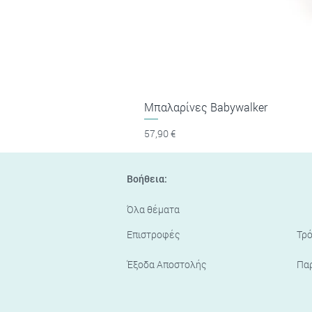
Μπαλαρίνες Babywalker
Τιμή
57,90 €
Βοήθεια:
Όλα θέματα
Επιστροφές
Τρ
Έξοδα Αποστολής
Πα