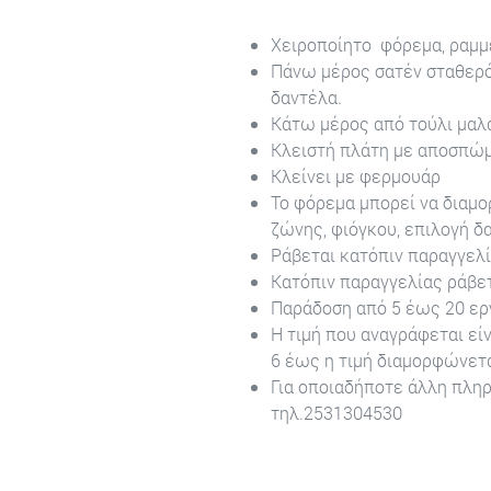
Χειροποίητο φόρεμα, ραμμ
Πάνω μέρος σατέν σταθερό
δαντέλα.
Κάτω μέρος από τούλι μαλ
Κλειστή πλάτη με αποσπώμ
Κλείνει με φερμουάρ
Το φόρεμα μπορεί να διαμ
ζώνης, φιόγκου, επιλογή δ
Ράβεται κατόπιν παραγγελ
Κατόπιν παραγγελίας ράβετ
Παράδοση από 5 έως 20 ερ
Η τιμή που αναγράφεται είν
6 έως η τιμή διαμορφώνεται
Για οποιαδήποτε άλλη πλη
τηλ.2531304530