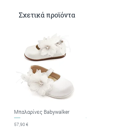
Σχετικά προϊόντα
Μπαλαρίνες Babywalker
Πέδιλα Babywalker
Τιμή
Τιμή
57,90 €
53,90 €