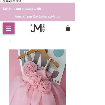
418999649802134
Βοήθεια και επικοινωνία
Λιανική και Χονδρική πώληση