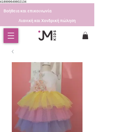
418999649802134
Βοήθεια και επικοινωνία
Λιανική και Χονδρική πώληση