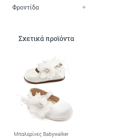
Φροντίδα
Πλύσιμο στο χέρι.
Σχετικά προϊόντα
Μπαλαρίνες Babywalker
Πέδιλα Babywalker