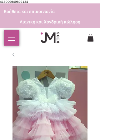
418999649802134
Βοήθεια και επικοινωνία
Λιανική και Χονδρική πώληση