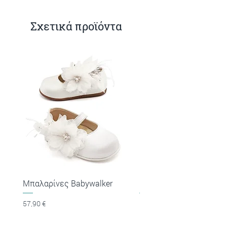
Σχετικά προϊόντα
Μπαλαρίνες Babywalker
Πέδιλα Babywalker
Τιμή
Τιμή
57,90 €
53,90 €