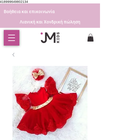
418999649802134
Βοήθεια και επικοινωνία
Λιανική και Χονδρική πώληση