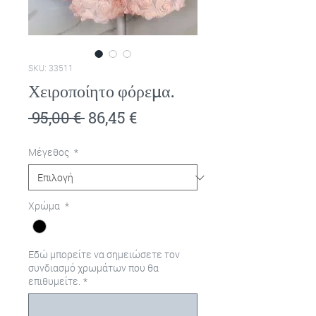
SKU: 33511
Χειροποίητο φόρεμα.
Κανονική
Τιμή
 95,00 € 
86,45 €
τιμή
Έκπτωσης
Μέγεθος
*
Χρώμα
*
Εδώ μπορείτε να σημειώσετε τον
συνδιασμό χρωμάτων που θα
επιθυμείτε.
*