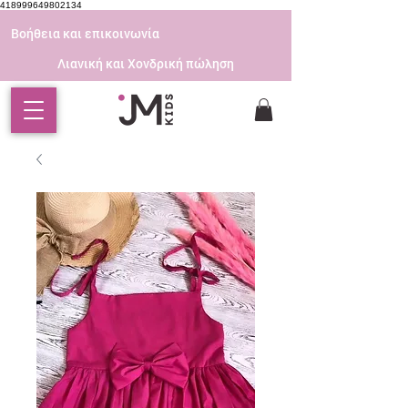
418999649802134
Βοήθεια και επικοινωνία
Λιανική και Χονδρική πώληση