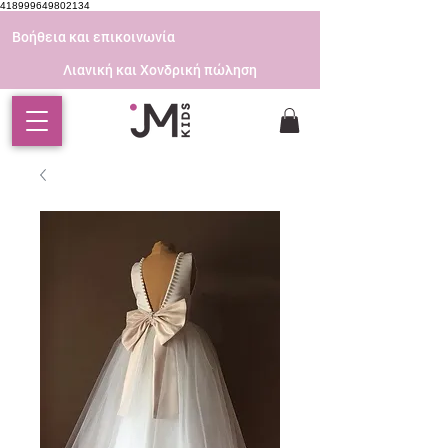
418999649802134
Βοήθεια και επικοινωνία
Λιανική και Χονδρική πώληση